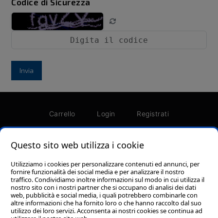
Codice di Sicurezza
Invia
Carrello
Login
Registrati
Password dimenticata?
Termini e condizioni
Questo sito web utilizza i cookie
Utilizziamo i cookies per personalizzare contenuti ed annunci, per
fornire funzionalità dei social media e per analizzare il nostro
traffico. Condividiamo inoltre informazioni sul modo in cui utilizza il
nostro sito con i nostri partner che si occupano di analisi dei dati
Foresi Srl - Via Piero Gobetti, 110 - Zona Ind.le A,
web, pubblicità e social media, i quali potrebbero combinarle con
62012 Civitanova Marche (MC) P.I. 01693510438
altre informazioni che ha fornito loro o che hanno raccolto dal suo
utilizzo dei loro servizi. Acconsenta ai nostri cookies se continua ad
Cookie policy
-
Privacy Policy