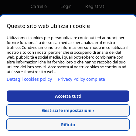
Carrello
Login
Registrati
Password dimenticata?
Termini e condizioni
Questo sito web utilizza i cookie
Utilizziamo i cookies per personalizzare contenuti ed annunci, per
fornire funzionalità dei social media e per analizzare il nostro
traffico. Condividiamo inoltre informazioni sul modo in cui utilizza il
nostro sito con i nostri partner che si occupano di analisi dei dati
Foresi Srl - Via Piero Gobetti, 110 - Zona Ind.le A,
web, pubblicità e social media, i quali potrebbero combinarle con
62012 Civitanova Marche (MC) P.I. 01693510438
altre informazioni che ha fornito loro o che hanno raccolto dal suo
utilizzo dei loro servizi. Acconsenta ai nostri cookies se continua ad
Cookie policy
-
Privacy Policy
utilizzare il nostro sito web.
Dettagli cookies policy
Privacy Policy completa
Accetta tutti
Gestisci le impostazioni ›
Hosted & created by
Clion
Rifiuta