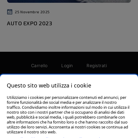
25 Novembre 2025
AUTO EXPO 2023
Carrello
Login
Registrati
Password dimenticata?
Termini e condizioni
Questo sito web utilizza i cookie
Utilizziamo i cookies per personalizzare contenuti ed annunci, per
fornire funzionalità dei social media e per analizzare il nostro
traffico. Condividiamo inoltre informazioni sul modo in cui utilizza il
nostro sito con i nostri partner che si occupano di analisi dei dati
Foresi Srl - Via Piero Gobetti, 110 - Zona Ind.le A,
web, pubblicità e social media, i quali potrebbero combinarle con
62012 Civitanova Marche (MC) P.I. 01693510438
altre informazioni che ha fornito loro o che hanno raccolto dal suo
utilizzo dei loro servizi. Acconsenta ai nostri cookies se continua ad
Cookie policy
-
Privacy Policy
utilizzare il nostro sito web.